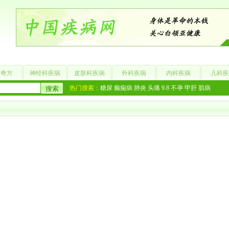
方奇方
神经科疾病
皮肤科疾病
外科疾病
内科疾病
儿科疾
热门搜索：
糖尿
癫痫病
肺炎
头痛
9.8
不孕
甲肝
肌病