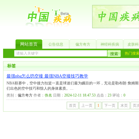
网站首页
公告信息
偏方奇方
神经科疾病
皮肤科
热门搜
标签
最强nba怎么扔空接 最强NBA空接技巧教学
NBA联赛中，空中接力扣篮一直是球迷们最为瞩目的一环，无论是勒布朗·詹姆
们出色的空中技巧和惊人的身体素质。…
类别：
偏方奇方
作者：
佚名
日期：
2024-12-11 18.47.53
点击：
23
评论：
0
首页
上一页
1
下一页
末页
页次