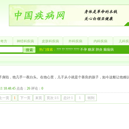
方奇方
神经科疾病
皮肤科疾病
外科疾病
内科疾病
儿科疾
热门搜索：
???
??
?????
????
不孕
糖尿
肺炎
癫痫病
子身陷，他几乎一夜白头。在他心里，儿子从小就是个善良的孩子，如今这般让他难
11 18.48.45
点击：
26
评论：
0
上一页
1
下一页
末页
页次:1/1
总计:1
转到